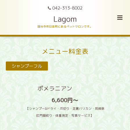
042-313-8002
Lagom
国分寺市日吉町にあるペットサロンです。
メニュー料金表
シャンプーフル
ポメラニアン
6,600円〜
【シャンプー&ドライ・爪切り・足裏バリカン・耳掃除
肛門腺絞り・体重測定・写真サービス】