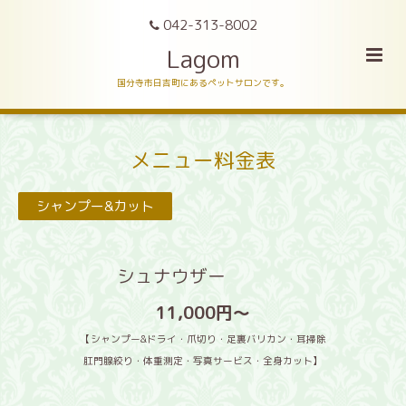
042-313-8002
Lagom
国分寺市日吉町にあるペットサロンです。
メニュー料金表
シャンプー&カット
シュナウザー
11,000円〜
【シャンプー&ドライ・爪切り・足裏バリカン・耳掃除
肛門腺絞り・体重測定・写真サービス・全身カット】