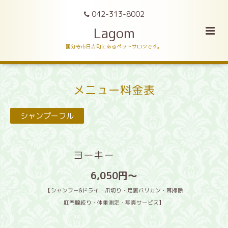
042-313-8002
Lagom
国分寺市日吉町にあるペットサロンです。
メニュー料金表
シャンプーフル
ヨーキー
6,050円〜
【シャンプー&ドライ・爪切り・足裏バリカン・耳掃除
肛門腺絞り・体重測定・写真サービス】